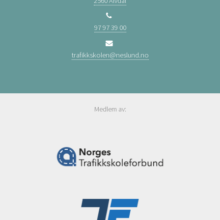
2560 Alvdal
97 97 39 00
trafikkskolen@neslund.no
Medlem av: