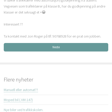
Vi søker trafikklærer med autorisasjon/godkjenning fra Statens
Vegvesen som trafikklærer på klasse B, har du godkjenning på andre
klasser er det selvsagt et +😀
Interessert ??
Ta kontakt med Jon Roger på tlf: 90768928 for en prat om jobben.
Neste
Flere nyheter
Manuell eller automat??
Moped bil ( AM-147)
Nye biler ved trafikkskolen.