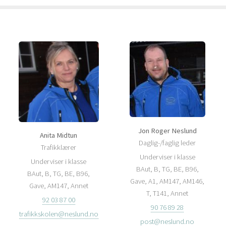
Jon Roger Neslund
Anita Midtun
Daglig-/faglig leder
Trafikklærer
Underviser i klasse
Underviser i klasse
BAut, B, TG, BE, B96,
BAut, B, TG, BE, B96,
Gave, A1, AM147, AM146,
Gave, AM147, Annet
T, T141, Annet
92 03 87 00
90 76 89 28
trafikkskolen@neslund.no
post@neslund.no