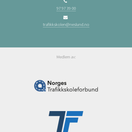
97 97 39 00
trafikkskolen@neslund.no
Medlem av: