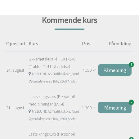
Kommende kurs
Oppstart
Kurs
Pris
Påmelding
Sikkerhetskurs kl T 141/148
3
(Traktor T141 Utvidelse)
Påmelding
14. august
7 150 kr
NESLUND AS Trafikkskole, Nord
Østerdalsveien 5166, 2560 Alvdal
Lastsikringskurs (Personbil
2
med tilhenger (B96))
Påmelding
21. august
1 300 kr
NESLUND AS Trafikkskole, Nord
Østerdalsveien 5166, 2560 Alvdal
Lastsikringskurs (Personbil