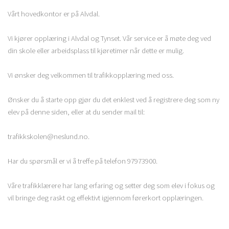
Vårt hovedkontor er på Alvdal.
Vi kjører opplæring i Alvdal og Tynset. Vår service er å møte deg ved
din skole eller arbeidsplass til kjøretimer når dette er mulig.
Vi ønsker deg velkommen til trafikkopplæring med oss.
Ønsker du å starte opp gjør du det enklest ved å registrere deg som ny
elev på denne siden, eller at du sender mail til:
trafikkskolen@neslund.no.
Har du spørsmål er vi å treffe på telefon 97973900.
Våre trafikklærere har lang erfaring og setter deg som elev i fokus og
vil bringe deg raskt og effektivt igjennom førerkort opplæringen.