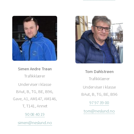
Simen Andre Trøan
Tom Dahlstrøen
Trafikklærer
Trafikklærer
Underviser i klasse
Underviser i klasse
BAut, B, TG, BE, B96,
BAut, B, TG, BE, B96
Gave, A1, AM147, AM146,
97 97 39 00
T, T141, Annet
tom@neslund.no
90 08 40 19
simen@neslund.no