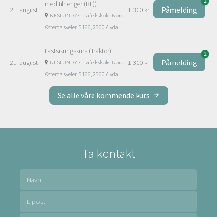
2
med tilhenger (BE))
Påmelding
21. august
1 300 kr
NESLUND AS Trafikkskole, Nord
Østerdalsveien 5166, 2560 Alvdal
Lastsikringskurs (Traktor)
2
Påmelding
21. august
1 300 kr
NESLUND AS Trafikkskole, Nord
Østerdalsveien 5166, 2560 Alvdal
Se alle våre kommende kurs
Ta kontakt