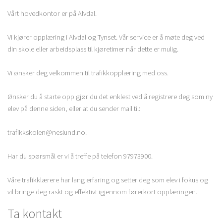
Vårt hovedkontor er på Alvdal.
Vi kjører opplæring i Alvdal og Tynset. Vår service er å møte deg ved
din skole eller arbeidsplass til kjøretimer når dette er mulig.
Vi ønsker deg velkommen til trafikkopplæring med oss.
Ønsker du å starte opp gjør du det enklest ved å registrere deg som ny
elev på denne siden, eller at du sender mail til:
trafikkskolen@neslund.no.
Har du spørsmål er vi å treffe på telefon 97973900.
Våre trafikklærere har lang erfaring og setter deg som elev i fokus og
vil bringe deg raskt og effektivt igjennom førerkort opplæringen.
Ta kontakt