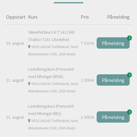
Oppstart
Kurs
Pris
Påmelding
Sikkerhetskurs kl T 141/148
3
(Traktor T141 Utvidelse)
Påmelding
14. august
7 150 kr
NESLUND AS Trafikkskole, Nord
Østerdalsveien 5166, 2560 Alvdal
Lastsikringskurs (Personbil
3
med tilhenger (B96))
Påmelding
21. august
1 300 kr
NESLUND AS Trafikkskole, Nord
Østerdalsveien 5166, 2560 Alvdal
Lastsikringskurs (Personbil
3
med tilhenger (BE))
Påmelding
21. august
1 300 kr
NESLUND AS Trafikkskole, Nord
Østerdalsveien 5166, 2560 Alvdal