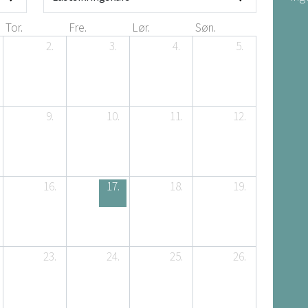
Tor.
Fre.
Lør.
Søn.
2.
3.
4.
5.
9.
10.
11.
12.
16.
17.
18.
19.
23.
24.
25.
26.