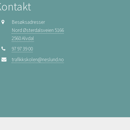
Kontakt
Besøksadresser
Nord Østerdalsveien 5166
2560 Alvdal
97 97 39 00
trafikkskolen@neslund.no