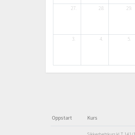
27.
28.
29.
3.
4.
5.
Oppstart
Kurs
Sikkerhetskurs kl T 141/