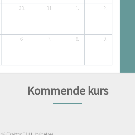
30.
31.
1.
2.
6.
7.
8.
9.
Kommende kurs
148 (Traktor T141 Utvidelse)