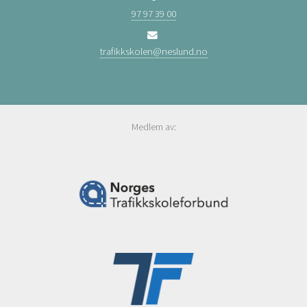
97 97 39 00
trafikkskolen@neslund.no
Medlem av: