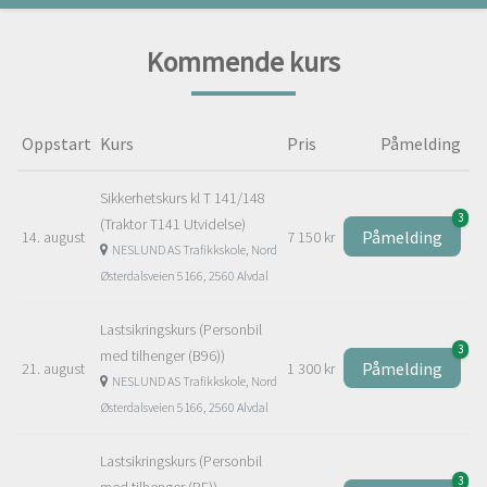
Kommende kurs
Oppstart
Kurs
Pris
Påmelding
Sikkerhetskurs kl T 141/148
3
(Traktor T141 Utvidelse)
Påmelding
14. august
7 150 kr
NESLUND AS Trafikkskole, Nord
Østerdalsveien 5166, 2560 Alvdal
Lastsikringskurs (Personbil
3
med tilhenger (B96))
Påmelding
21. august
1 300 kr
NESLUND AS Trafikkskole, Nord
Østerdalsveien 5166, 2560 Alvdal
Lastsikringskurs (Personbil
3
med tilhenger (BE))