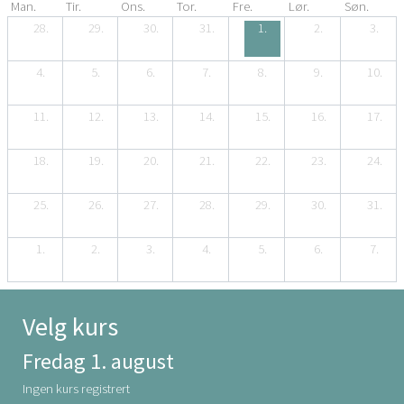
Man.
Tir.
Ons.
Tor.
Fre.
Lør.
Søn.
28.
29.
30.
31.
1.
2.
3.
4.
5.
6.
7.
8.
9.
10.
11.
12.
13.
14.
15.
16.
17.
18.
19.
20.
21.
22.
23.
24.
25.
26.
27.
28.
29.
30.
31.
1.
2.
3.
4.
5.
6.
7.
Velg kurs
Fredag 1. august
Ingen kurs registrert