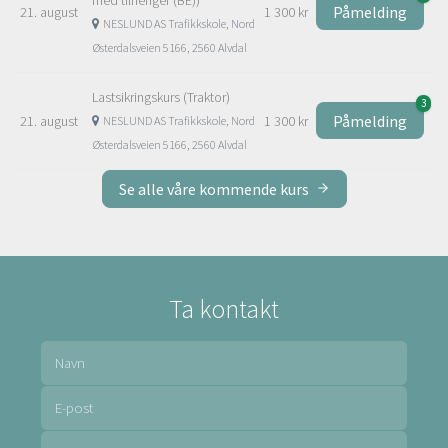
Påmelding
21. august
1 300 kr
NESLUND AS Trafikkskole, Nord
Østerdalsveien 5166, 2560 Alvdal
Lastsikringskurs (Traktor)
3
Påmelding
21. august
1 300 kr
NESLUND AS Trafikkskole, Nord
Østerdalsveien 5166, 2560 Alvdal
Se alle våre kommende kurs
Ta kontakt