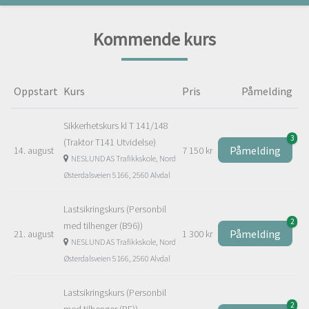
Kommende kurs
Oppstart
Kurs
Pris
Påmelding
Sikkerhetskurs kl T 141/148
3
(Traktor T141 Utvidelse)
Påmelding
14. august
7 150 kr
NESLUND AS Trafikkskole, Nord
Østerdalsveien 5166, 2560 Alvdal
Lastsikringskurs (Personbil
2
med tilhenger (B96))
Påmelding
21. august
1 300 kr
NESLUND AS Trafikkskole, Nord
Østerdalsveien 5166, 2560 Alvdal
Lastsikringskurs (Personbil
2
med tilhenger (BE))