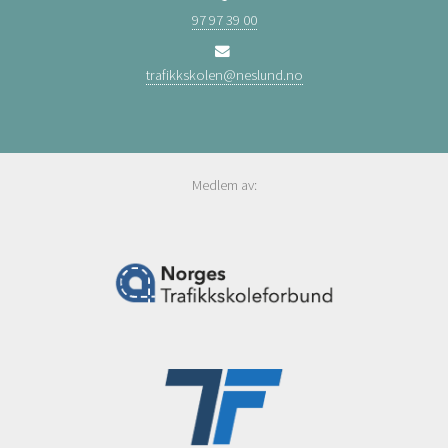
97 97 39 00
trafikkskolen@neslund.no
Medlem av: