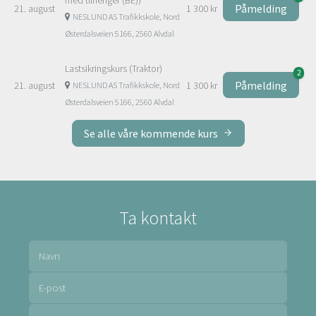
Påmelding
21. august
1 300 kr
NESLUND AS Trafikkskole, Nord
Østerdalsveien 5166, 2560 Alvdal
Lastsikringskurs (Traktor)
2
Påmelding
21. august
1 300 kr
NESLUND AS Trafikkskole, Nord
Østerdalsveien 5166, 2560 Alvdal
Se alle våre kommende kurs
Ta kontakt