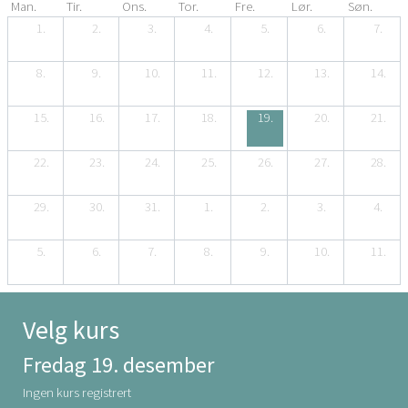
Man.
Tir.
Ons.
Tor.
Fre.
Lør.
Søn.
1.
2.
3.
4.
5.
6.
7.
8.
9.
10.
11.
12.
13.
14.
15.
16.
17.
18.
19.
20.
21.
22.
23.
24.
25.
26.
27.
28.
29.
30.
31.
1.
2.
3.
4.
5.
6.
7.
8.
9.
10.
11.
Velg kurs
Fredag 19. desember
Ingen kurs registrert