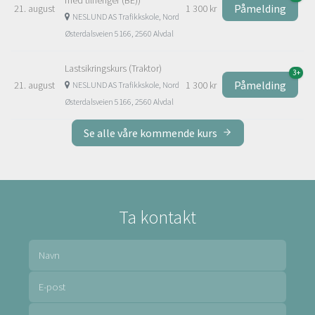
Påmelding
21. august
1 300 kr
NESLUND AS Trafikkskole, Nord
Østerdalsveien 5166, 2560 Alvdal
Lastsikringskurs (Traktor)
3+
Påmelding
21. august
1 300 kr
NESLUND AS Trafikkskole, Nord
Østerdalsveien 5166, 2560 Alvdal
Se alle våre kommende kurs
Ta kontakt