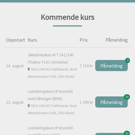
Kommende kurs
Oppstart
Kurs
Pris
Påmelding
Sikkerhetskurs kl T 141/148
3
(Traktor T141 Utvidelse)
Påmelding
14. august
7 150 kr
NESLUND AS Trafikkskole, Nord
Østerdalsveien 5166, 2560 Alvdal
Lastsikringskurs (Personbil
3+
med tilhenger (B96))
Påmelding
21. august
1 300 kr
NESLUND AS Trafikkskole, Nord
Østerdalsveien 5166, 2560 Alvdal
Lastsikringskurs (Personbil
3+
med tilhenger (BE))