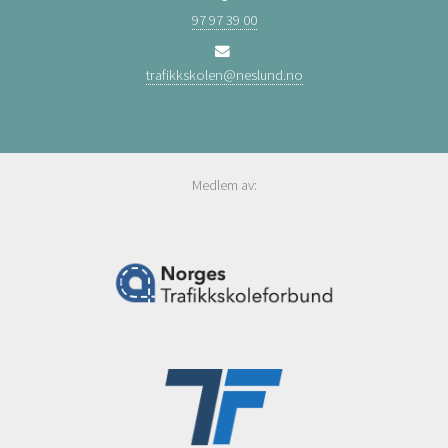
97 97 39 00
trafikkskolen@neslund.no
Medlem av: