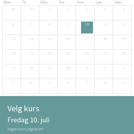
Man.
Tir.
Ons.
Tor.
Fre.
Lør.
Søn.
29.
30.
1.
2.
3.
4.
5.
6.
7.
8.
9.
10.
11.
12.
13.
14.
15.
16.
17.
18.
19.
20.
21.
22.
23.
24.
25.
26.
27.
28.
29.
30.
31.
1.
2.
3.
4.
5.
6.
7.
8.
9.
Velg kurs
Fredag 10. juli
Ingen kurs registrert