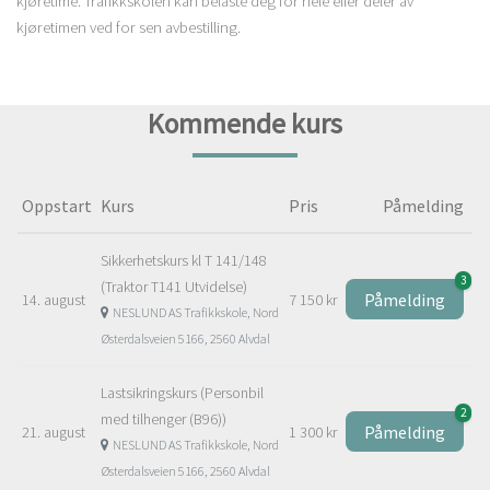
kjøretime. Trafikkskolen kan belaste deg for hele eller deler av
kjøretimen ved for sen avbestilling.
Kommende kurs
Oppstart
Kurs
Pris
Påmelding
Sikkerhetskurs kl T 141/148
3
(Traktor T141 Utvidelse)
Påmelding
14. august
7 150 kr
NESLUND AS Trafikkskole, Nord
Østerdalsveien 5166, 2560 Alvdal
Lastsikringskurs (Personbil
2
med tilhenger (B96))
Påmelding
21. august
1 300 kr
NESLUND AS Trafikkskole, Nord
Østerdalsveien 5166, 2560 Alvdal