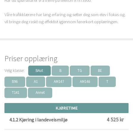
Har du spørsmål er vi å treffe på telefon 97973900.
Våre trafikklærere har lang erfaring og setter deg som elev i fokus og
vil bringe deg raskt og effektivt igjennom førerkort opplæringen.
Priser opplæring
Velg klasse:
BAut
B
TG
BE
B96
A1
AM147
AM146
T
T141
Annet
KJØRETIME
4 525 kr
4.1.2 Kjøring i landeveismiljø