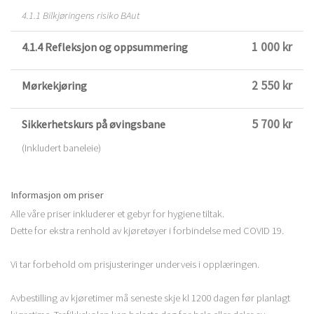
4.1.1 Bilkjøringens risiko BAut
1 000 kr
4.1.4 Refleksjon og oppsummering
2 550 kr
Mørkekjøring
5 700 kr
Sikkerhetskurs på øvingsbane
(Inkludert baneleie)
Informasjon om priser
Alle våre priser inkluderer et gebyr for hygiene tiltak.
Dette for ekstra renhold av kjøretøyer i forbindelse med COVID 19.
Vi tar forbehold om prisjusteringer underveis i opplæringen.
Avbestilling av kjøretimer må seneste skje kl 1200 dagen før planlagt