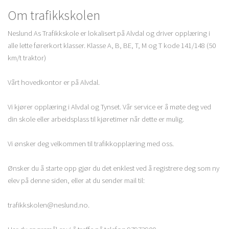
Om trafikkskolen
Neslund As Trafikkskole er lokalisert på Alvdal og driver opplæring i
alle lette førerkort klasser. Klasse A, B, BE, T, M og T kode 141/148 (50
km/t traktor)
Vårt hovedkontor er på Alvdal.
Vi kjører opplæring i Alvdal og Tynset. Vår service er å møte deg ved
din skole eller arbeidsplass til kjøretimer når dette er mulig.
Vi ønsker deg velkommen til trafikkopplæring med oss.
Ønsker du å starte opp gjør du det enklest ved å registrere deg som ny
elev på denne siden, eller at du sender mail til:
trafikkskolen@neslund.no.