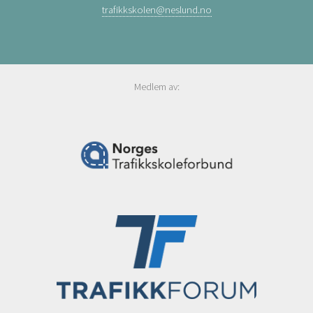
trafikkskolen@neslund.no
Medlem av: