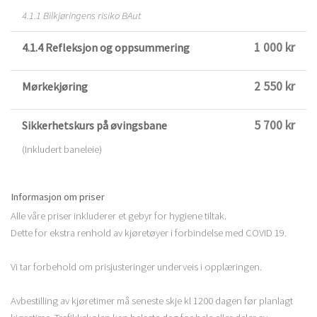
4.1.1 Bilkjøringens risiko BAut
1 000 kr
4.1.4 Refleksjon og oppsummering
2 550 kr
Mørkekjøring
5 700 kr
Sikkerhetskurs på øvingsbane
(Inkludert baneleie)
Informasjon om priser
Alle våre priser inkluderer et gebyr for hygiene tiltak.
Dette for ekstra renhold av kjøretøyer i forbindelse med COVID 19.
Vi tar forbehold om prisjusteringer underveis i opplæringen.
Avbestilling av kjøretimer må seneste skje kl 1200 dagen før planlagt