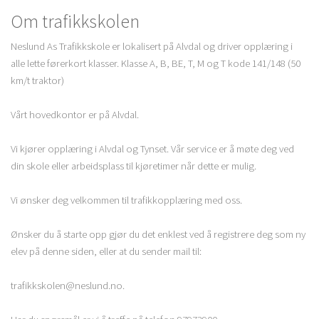
Om trafikkskolen
Neslund As Trafikkskole er lokalisert på Alvdal og driver opplæring i
alle lette førerkort klasser. Klasse A, B, BE, T, M og T kode 141/148 (50
km/t traktor)
Vårt hovedkontor er på Alvdal.
Vi kjører opplæring i Alvdal og Tynset. Vår service er å møte deg ved
din skole eller arbeidsplass til kjøretimer når dette er mulig.
Vi ønsker deg velkommen til trafikkopplæring med oss.
Ønsker du å starte opp gjør du det enklest ved å registrere deg som ny
elev på denne siden, eller at du sender mail til:
trafikkskolen@neslund.no.