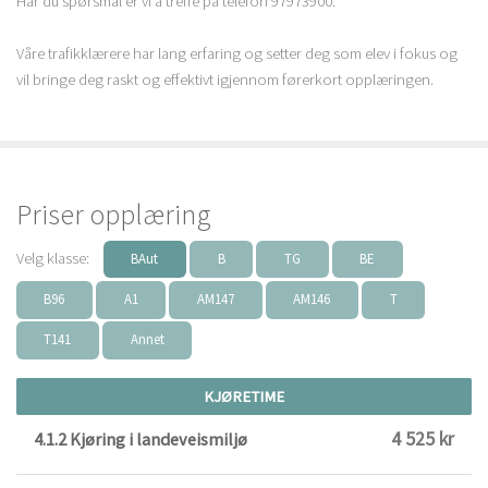
Har du spørsmål er vi å treffe på telefon 97973900.
Våre trafikklærere har lang erfaring og setter deg som elev i fokus og
vil bringe deg raskt og effektivt igjennom førerkort opplæringen.
Priser opplæring
Velg klasse:
BAut
B
TG
BE
B96
A1
AM147
AM146
T
T141
Annet
KJØRETIME
4 525 kr
4.1.2 Kjøring i landeveismiljø