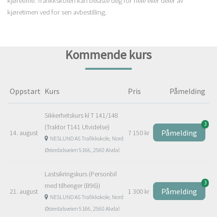
kjøretime. Trafikkskolen kan belaste deg for hele eller deler av
kjøretimen ved for sen avbestilling.
Kommende kurs
Oppstart
Kurs
Pris
Påmelding
Sikkerhetskurs kl T 141/148
3
(Traktor T141 Utvidelse)
Påmelding
14. august
7 150 kr
NESLUND AS Trafikkskole, Nord
Østerdalsveien 5166, 2560 Alvdal
Lastsikringskurs (Personbil
3
med tilhenger (B96))
Påmelding
21. august
1 300 kr
NESLUND AS Trafikkskole, Nord
Østerdalsveien 5166, 2560 Alvdal