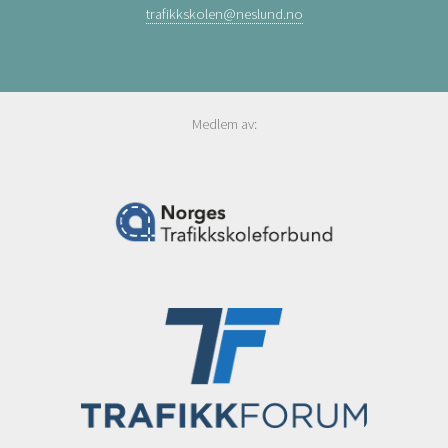
trafikkskolen@neslund.no
Medlem av: