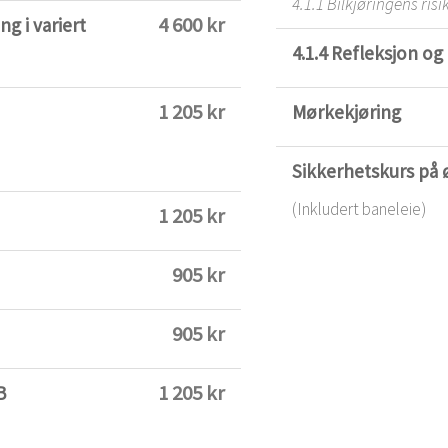
4.1.1 Bilkjøringens ris
4 600 kr
ng i variert
4.1.4 Refleksjon 
1 205 kr
Mørkekjøring
Sikkerhetskurs på
(Inkludert baneleie)
1 205 kr
905 kr
905 kr
1 205 kr
B