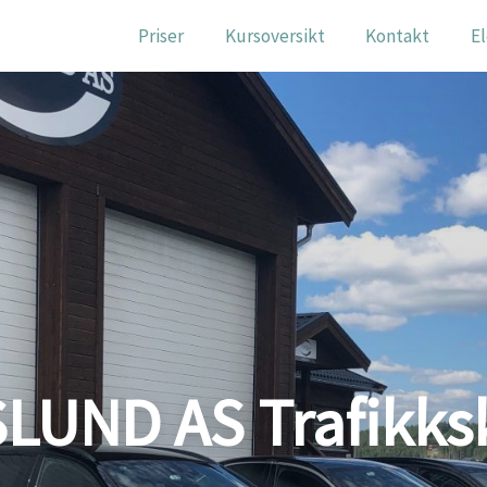
Priser
Kursoversikt
Kontakt
E
LUND AS Trafikks