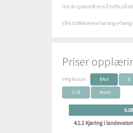
Har du spørsmål er vi å treffe på t
Våre trafikklærere har lang erfarin
Priser opplæri
Velg klasse:
BAut
B
T141
Annet
KJØ
4.1.2 Kjøring i landeveism