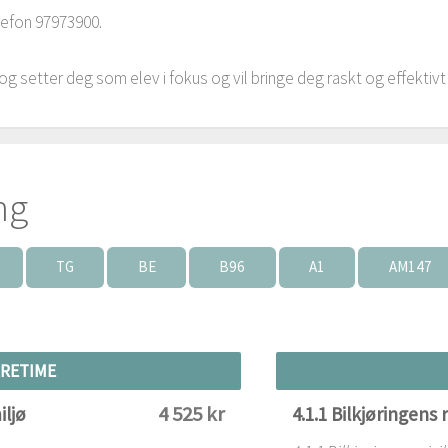
elefon 97973900.
g og setter deg som elev i fokus og vil bringe deg raskt og effekti
ng
TG
BE
B96
A1
AM147
RETIME
4 525 kr
iljø
4.1.1 Bilkjøringens r