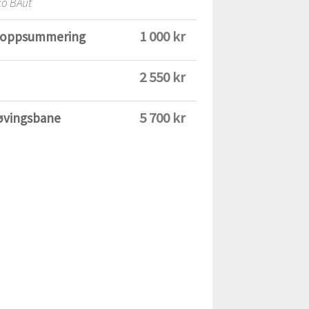
iko BAut
1 000 kr
og oppsummering
2 550 kr
5 700 kr
 øvingsbane