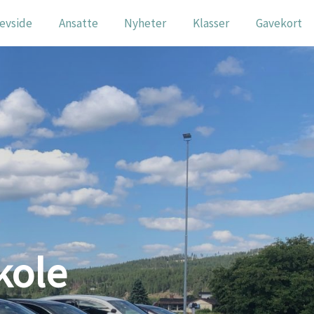
levside
Ansatte
Nyheter
Klasser
Gavekort
kole