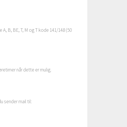
se A, B, BE, T, M og T kode 141/148 (50
øretimer når dette er mulig.
 sender mail til: