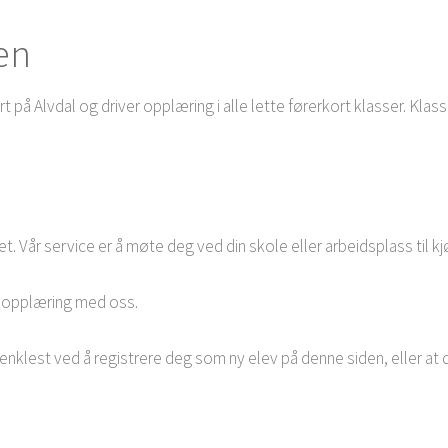
en
t på Alvdal og driver opplæring i alle lette førerkort klasser. Klas
et. Vår service er å møte deg ved din skole eller arbeidsplass til kj
kkopplæring med oss.
enklest ved å registrere deg som ny elev på denne siden, eller at du