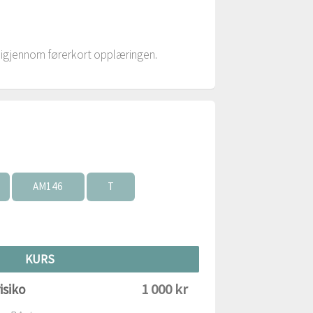
vt igjennom førerkort opplæringen.
AM146
T
KURS
1 000 kr
isiko